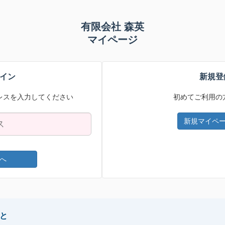
有限会社 森英
マイページ
イン
新規登
レスを入力してください
初めてご利用の
新規マイペ
へ
と