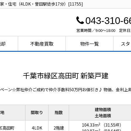
住宅（4LDK・誉田駅徒歩17分）[11755]
043-310-6
営業時間／9:00～18:00 定休
売却
不動産買取
物件一覧
スタ
千葉市緑区高田町 新築戸建
ペーン☆弊社仲介ご成約で仲介手数料50万円お値引き♪ 物価、金利上
建物面積
在地
間取り
階数
土地面積
2
104.33m
（31.55坪）
区高田町
4LDK
2階建
2