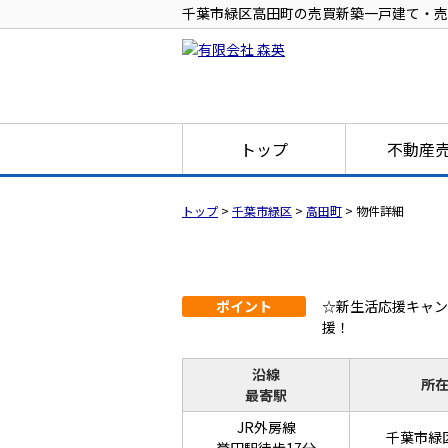
千葉市緑区高田町の売買新築一戸建て・売家・
トップ
不動産
トップ
>
千葉市緑区
>
高田町
>
物件詳細
ポイント
☆新生活応援キャン
援！
沿線
所
最寄駅
JR外房線
千葉市緑