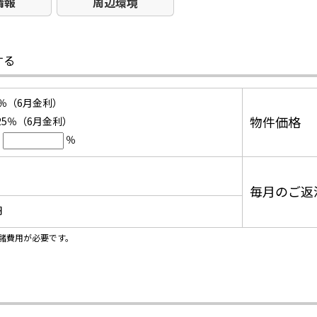
情報
周辺環境
する
25％（6月金利）
物件価格
.25％（6月金利）
％
毎月のご返
円
諸費用が必要です。