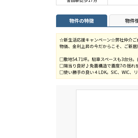
誉田駅徒歩17分
物件の特徴
物件
☆新生活応援キャンペーン☆弊社仲介ご
物価、金利上昇の今だからこそ、ご新居
□敷地54.71坪。駐車スペースも3台分。
□陽当り良好♪免震構造で震度7の揺れ
□使い勝手の良い４LDK。SIC、WIC