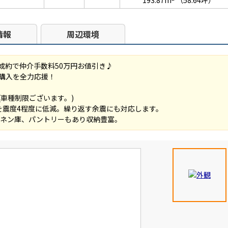
193.87m
（58.64坪）
情報
周辺環境
成約で仲介手数料50万円お値引き♪
購入を全力応援！
(車種制限ございます。)
を震度4程度に低減。繰り返す余震にも対応します。
、リネン庫、パントリーもあり収納豊富。