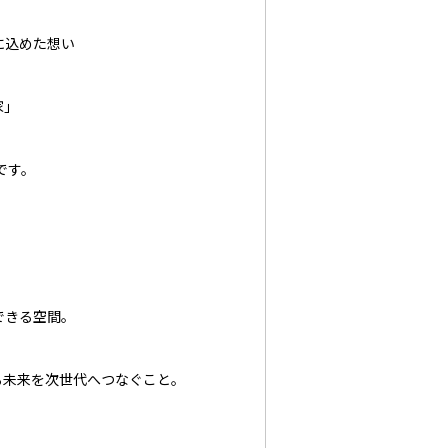
」に込めた想い
家」
です。
できる空間。
る未来を次世代へつなぐこと。