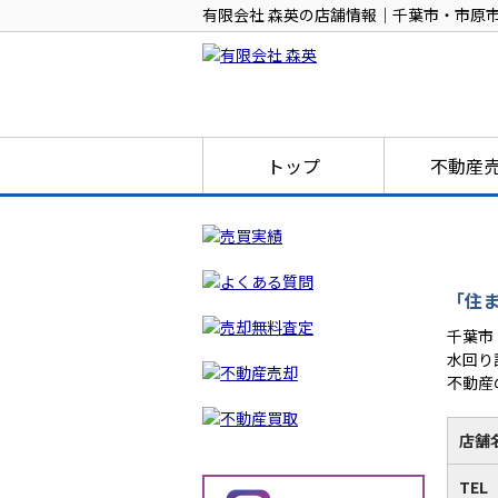
有限会社 森英の店舗情報｜千葉市・市原
トップ
不動産
「住
千葉市
水回り
不動産
店舗
TEL