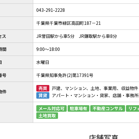
043-291-2228
千葉県千葉市緑区高田町187－21
セス
JR誉田駅から車5分 JR鎌取駅から車8分
時間
9:00～18:00
日
水曜日
番号
千葉県知事免許(2)第17391号
売買
戸建、マンション、土地、事業用、収益物件
物件
賃貸
アパート・マンション・貸家、店舗・事務所
メール対応可
駐車場有
不動産コンサル
リフ
土地買取
店舗写真