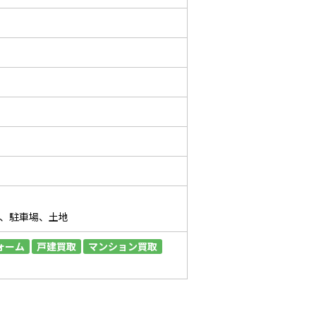
、駐車場、土地
ォーム
戸建買取
マンション買取