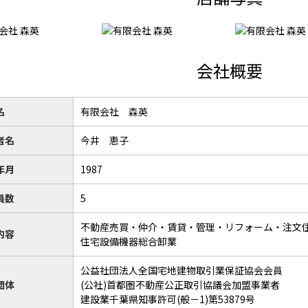
会社概要
名
有限会社 森英
者名
今井 恵子
年月
1987
員数
5
不動産売買・仲介・賃貸・管理・リフォーム・注文
内容
住宅設備機器総合卸業
公益社団法人全国宅地建物取引業保証協会会員
団体
(公社)首都圏不動産公正取引協議会加盟事業者
建設業千葉県知事許可(般－1)第53879号