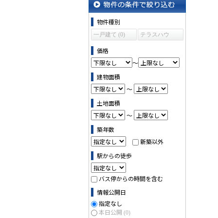
物件の条件で絞り込む
物件種別
一戸建て (0)
テラスハウ
ス (0)
価格
～
建物面積
～
土地面積
～
築年数
新築以外
駅からの徒歩
バス停からの時間を含む
情報公開日
指定なし
本日公開
(0)