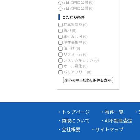
3日以内に公開
(0)
7日以内に公開
(0)
こだわり条件
駐車場あり
(0)
角地
(0)
即引渡し可
(0)
現在募集中
(0)
値下げ
(0)
リフォーム
(0)
システムキッチン
(0)
オール電化
(0)
バリアフリー
(0)
すべてのこだわり条件を見る
トップページ
物件一覧
買取について
AI不動産査定
会社概要
サイトマップ