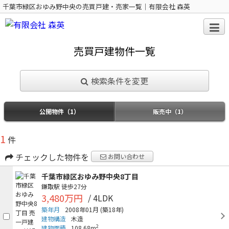
千葉市緑区おゆみ野中央の売買戸建・売家一覧｜有限会社 森英
売買戸建物件一覧
検索条件を変更
公開物件（1）
販売中（1）
1
件
チェックした物件を
お問い合わせ
千葉市緑区おゆみ野中央8丁目
鎌取駅
徒歩27分
3,480万円
/ 4LDK
築年月
2008年01月
(築18年)
建物構造
木造
2
建物面積
108.68m