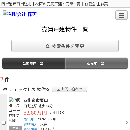
四街道市四街道北中校区の売買戸建・売家一覧｜有限会社 森英
売買戸建物件一覧
検索条件を変更
公開物件（2）
販売中（2）
2
件
チェックした物件を
お問い合わせ
四街道市栗山
四街道駅
徒歩24分
3,980万円
/ 3LDK
築年月
2026年02月
建物構造
木造
一戸建て
2
建物面積
91.08m