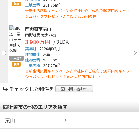
新築
2
土地面積
201.85m
☆新生活応援キャンペーン☆弊社仲介ご成約で50万円のキャッ
シュバックプレゼント♪または50万円の仲…
四街道市栗山
四街道駅
徒歩24分
3,980万円
/ 3LDK
築年月
2026年02月
建物構造
木造
一戸建て
2
建物面積
90.53m
新築
2
土地面積
207.27m
☆新生活応援キャンペーン☆弊社仲介ご成約で50万円のキャッ
シュバックプレゼント♪または50万円の仲…
チェックした物件を
お問い合わせ
四街道市の他のエリアを探す
栗山