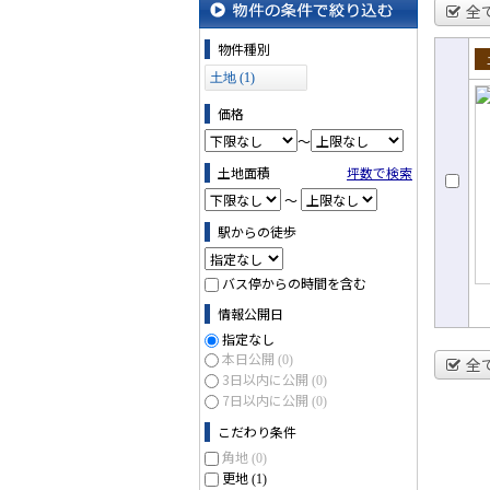
全
物件の条件で絞り込む
物件種別
売
土地 (1)
価格
～
土地面積
坪数で検索
～
駅からの徒歩
バス停からの時間を含む
情報公開日
指定なし
本日公開
(0)
全
3日以内に公開
(0)
7日以内に公開
(0)
こだわり条件
角地
(0)
更地
(1)