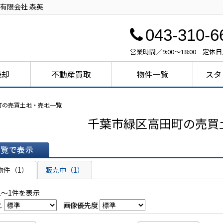
有限会社 森英
043-310-6
営業時間／9:00～18:00 定休
売却
不動産買取
物件一覧
スタ
町の売買土地・売地一覧
千葉市緑区高田町の売買
表示
物件（1）
販売中（1）
1～1件を表示
え
画像優先度