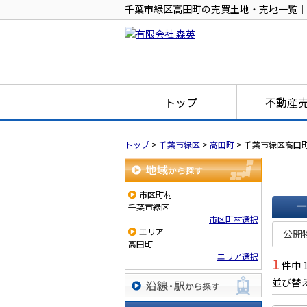
千葉市緑区高田町の売買土地・売地一覧｜
トップ
不動産
トップ
>
千葉市緑区
>
高田町
>
千葉市緑区高田
地域から探す
市区町村
千葉市緑区
市区町村選択
一覧で
エリア
公開
高田町
エリア選択
1
件中 
並び替
沿線・駅から探す