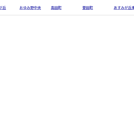
が丘
おゆみ野中央
高田町
誉田町
あすみが丘