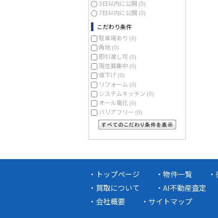
3日以内に公開
(0)
7日以内に公開
(0)
こだわり条件
駐車場あり
(0)
角地
(0)
即引渡し可
(0)
現在募集中
(0)
値下げ
(0)
リフォーム
(0)
システムキッチン
(0)
オール電化
(0)
バリアフリー
(0)
すべてのこだわり条件を見る
トップページ
物件一覧
買取について
AI不動産査定
会社概要
サイトマップ