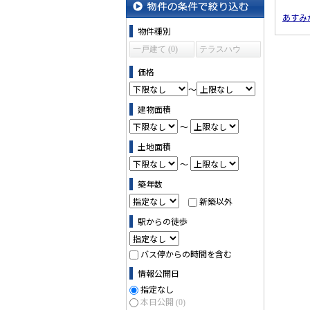
あすみ
物件の条件で絞り込む
物件種別
一戸建て (0)
テラスハウ
ス (0)
価格
～
建物面積
～
土地面積
～
築年数
新築以外
駅からの徒歩
バス停からの時間を含む
情報公開日
指定なし
本日公開
(0)