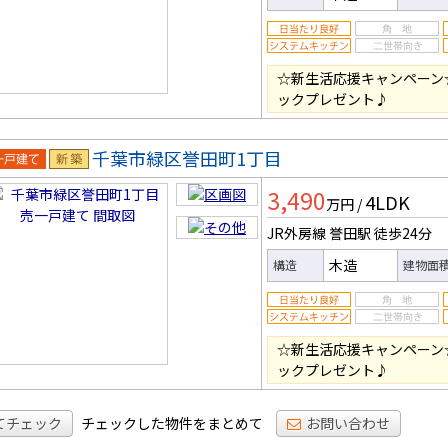
☆新生活応援キャンペーン
ックプレゼント♪
千葉市緑区誉田町1丁目
一戸建
新築
3,490
4LDK
万円
/
JR外房線 誉田駅
徒歩24分
木造
構造
建物面
☆新生活応援キャンペーン
ックプレゼント♪
てチェック
チェックした物件をまとめて
お問い合わせ