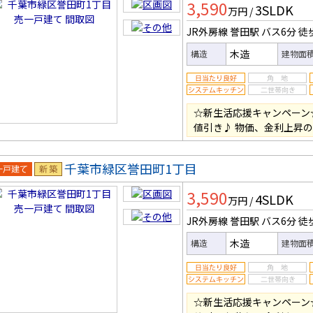
3,590
3SLDK
万円
/
JR外房線 誉田駅
バス6分
徒
木造
構造
建物面
☆新生活応援キャンペーン
値引き♪ 物価、金利上昇
千葉市緑区誉田町1丁目
一戸建
新築
3,590
4SLDK
万円
/
JR外房線 誉田駅
バス6分
徒
木造
構造
建物面
☆新生活応援キャンペーン