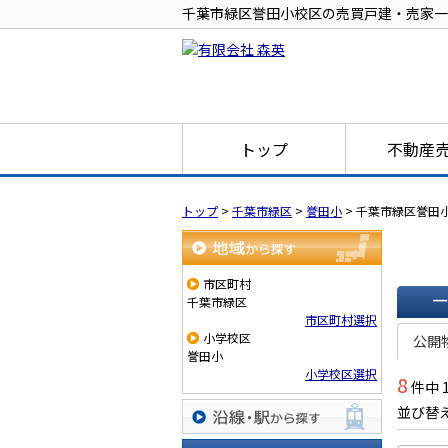
千葉市緑区誉田小校区の売買戸建・売家一
トップ
不動産
トップ
>
千葉市緑区
>
誉田小
>
千葉市緑区誉田
地域から探す
市区町村
千葉市緑区
市区町村選択
一覧で
小学校区
公開
誉田小
小学校区選択
8
件中 
並び替
沿線・駅から探す