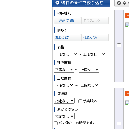
全
物件の条件で絞り込む
物件種別
売
一戸建て (8)
テラスハウ
ス (0)
て
間取り
3LDK (2)
4LDK (6)
価格
～
建物面積
～
土地面積
～
築年数
売
新築以外
て
駅からの徒歩
バス停からの時間を含む