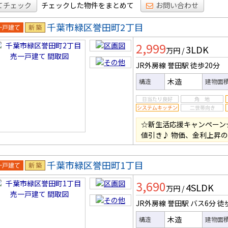
てチェック
チェックした物件をまとめて
お問い合わせ
千葉市緑区誉田町2丁目
一戸建
新築
2,999
3LDK
万円
/
JR外房線 誉田駅
徒歩20分
木造
構造
建物面
☆新生活応援キャンペーン
値引き♪ 物価、金利上昇
千葉市緑区誉田町1丁目
一戸建
新築
3,690
4SLDK
万円
/
JR外房線 誉田駅
バス6分
徒
木造
構造
建物面