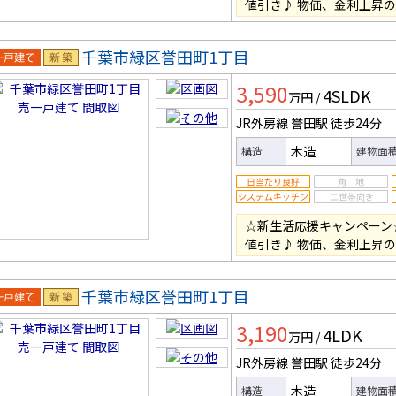
値引き♪ 物価、金利上昇
千葉市緑区誉田町1丁目
一戸建
新築
3,590
4SLDK
万円
/
JR外房線 誉田駅
徒歩24分
木造
構造
建物面
☆新生活応援キャンペーン
値引き♪ 物価、金利上昇
千葉市緑区誉田町1丁目
一戸建
新築
3,190
4LDK
万円
/
JR外房線 誉田駅
徒歩24分
木造
構造
建物面