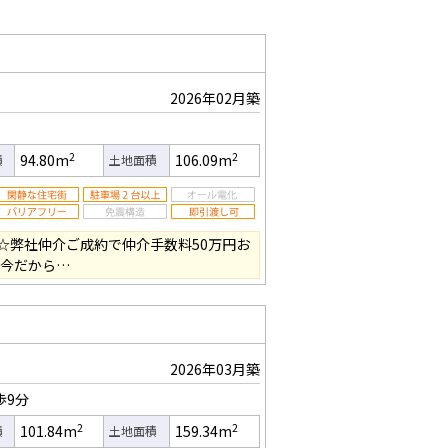
2026年02月築
2
2
94.80m
106.09m
積
土地面積
☆弊社仲介ご成約で仲介手数料50万円お
の今だから…
2026年03月築
歩9分
2
2
101.84m
159.34m
積
土地面積