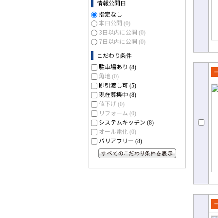
情報公開日
指定なし
本日公開
(0)
3日以内に公開
(0)
7日以内に公開
(0)
こだわり条件
駐車場あり
(8)
角地
(0)
売
即引渡し可
(5)
て
現在募集中
(8)
値下げ
(0)
リフォーム
(0)
システムキッチン
(8)
オール電化
(0)
バリアフリー
(8)
すべてのこだわり条件を見る
売