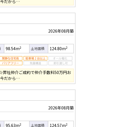
の今だから…
2026年08月築
2
2
98.54m
124.80m
積
土地面積
☆弊社仲介ご成約で仲介手数料50万円お
の今だから…
2026年08月築
2
2
95.63m
124.57m
積
土地面積