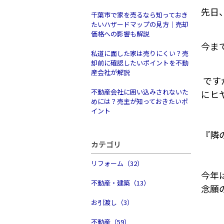
先日
千葉市で家を売るなら知っておき
たいハザードマップの見方｜売却
価格への影響も解説
今ま
私道に面した家は売りにくい？売
却前に確認したいポイントを不動
産会社が解説
です
不動産会社に囲い込みされないた
にヒ
めには？売主が知っておきたいポ
イント
『隣
カテゴリ
リフォーム（32）
今年
不動産・建築（13）
念願
お引渡し（3）
不動産（59）