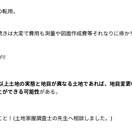
の転用。
続きは大変で費用も測量や図面作成費等それなりに掛か
が‼
年以上土地の実態と地目が異なる土地であれば、地目変
とができる可能性
がある。
こと！(土地家屋調査士の先生へ相談しました。)