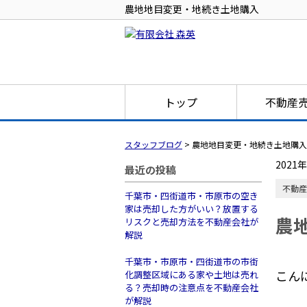
農地地目変更・地続き土地購入
トップ
不動産
スタッフブログ
>
農地地目変更・地続き土地購入
2021
最近の投稿
不動産
千葉市・四街道市・市原市の空き
家は売却した方がいい？放置する
農
リスクと売却方法を不動産会社が
解説
千葉市・市原市・四街道市の市街
こん
化調整区域にある家や土地は売れ
る？売却時の注意点を不動産会社
が解説