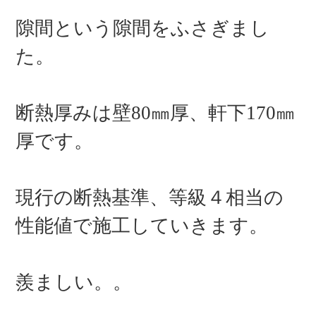
隙間という隙間をふさぎまし
た。
断熱厚みは壁
80
㎜厚、軒下
170
㎜
厚です。
現行の断熱基準、等級４相当の
性能値で施工していきます。
羨ましい。。