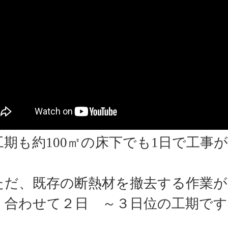
期も約
100
㎡の床下でも
1
日で工事
だ、既存の断熱材を撤去する作業が
、合わせて２日 ～３日位の工期です