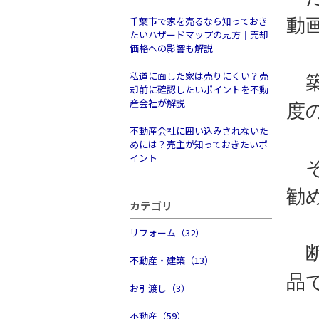
千葉市で家を売るなら知っておき
動
たいハザードマップの見方｜売却
価格への影響も解説
私道に面した家は売りにくい？売
築
却前に確認したいポイントを不動
産会社が解説
度
不動産会社に囲い込みされないた
めには？売主が知っておきたいポ
イント
そ
勧
カテゴリ
リフォーム（32）
断
不動産・建築（13）
品
お引渡し（3）
不動産（59）