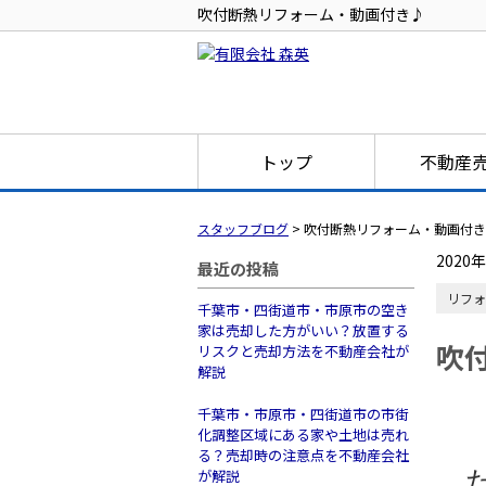
吹付断熱リフォーム・動画付き♪
トップ
不動産
スタッフブログ
>
吹付断熱リフォーム・動画付き
2020
最近の投稿
リフォ
千葉市・四街道市・市原市の空き
家は売却した方がいい？放置する
吹
リスクと売却方法を不動産会社が
解説
千葉市・市原市・四街道市の市街
化調整区域にある家や土地は売れ
る？売却時の注意点を不動産会社
が解説
だ