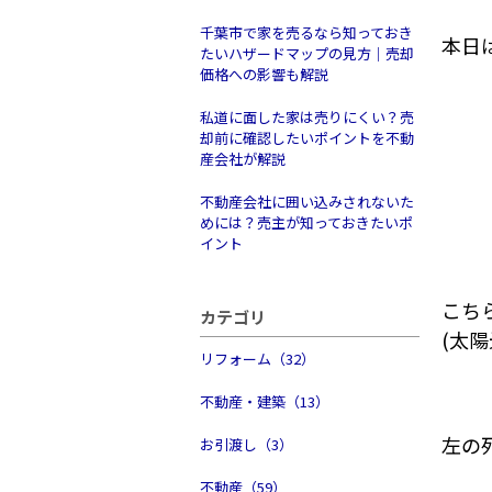
千葉市で家を売るなら知っておき
本日
たいハザードマップの見方｜売却
価格への影響も解説
私道に面した家は売りにくい？売
却前に確認したいポイントを不動
産会社が解説
不動産会社に囲い込みされないた
めには？売主が知っておきたいポ
イント
こち
カテゴリ
(太陽
リフォーム（32）
不動産・建築（13）
左の
お引渡し（3）
不動産（59）