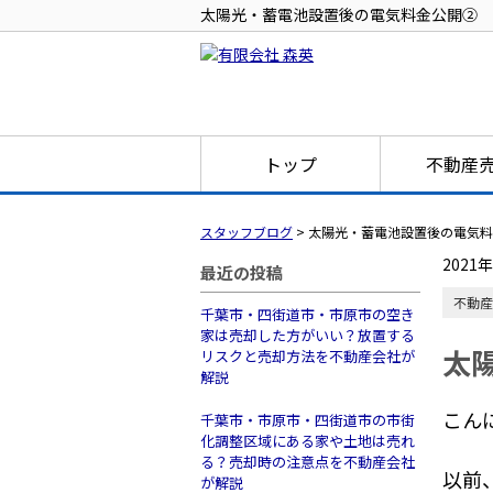
太陽光・蓄電池設置後の電気料金公開②
トップ
不動産
スタッフブログ
>
太陽光・蓄電池設置後の電気料
2021
最近の投稿
不動産
千葉市・四街道市・市原市の空き
家は売却した方がいい？放置する
太
リスクと売却方法を不動産会社が
解説
こん
千葉市・市原市・四街道市の市街
化調整区域にある家や土地は売れ
る？売却時の注意点を不動産会社
以前
が解説