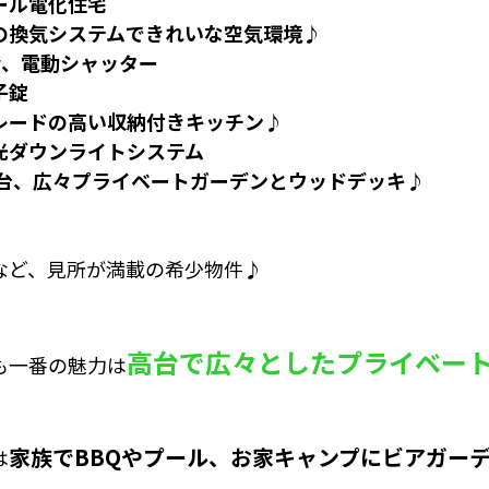
ール電化住宅
の換気システムできれいな空気環境♪
階、電動シャッター
子錠
レードの高い収納付きキッチン♪
光ダウンライトシステム
高台、広々プライベートガーデンとウッドデッキ♪
など、見所が満載の希少物件♪
高台で広々としたプライベー
も一番の魅力は
家族でBBQやプール、お家キャンプにビアガー
は