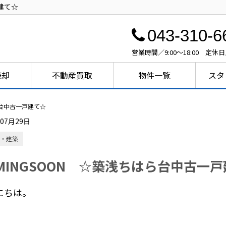
建て☆
043-310-6
営業時間／9:00～18:00 定休
売却
不動産買取
物件一覧
スタ
ら台中古一戸建て☆
年07月29日
・建築
MINGSOON ☆築浅ちはら台中古一
にちは。