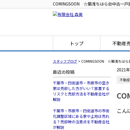
COMINGSOON ☆築浅ちはら台中古一戸
トップ
不動産
スタッフブログ
>
COMINGSOON ☆築浅ちは
2021
最近の投稿
不動産
千葉市・四街道市・市原市の空き
家は売却した方がいい？放置する
CO
リスクと売却方法を不動産会社が
解説
こん
千葉市・市原市・四街道市の市街
化調整区域にある家や土地は売れ
る？売却時の注意点を不動産会社
が解説