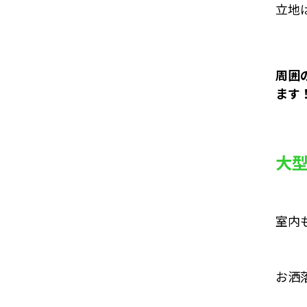
立地
周囲
ます
大
室内
お洒