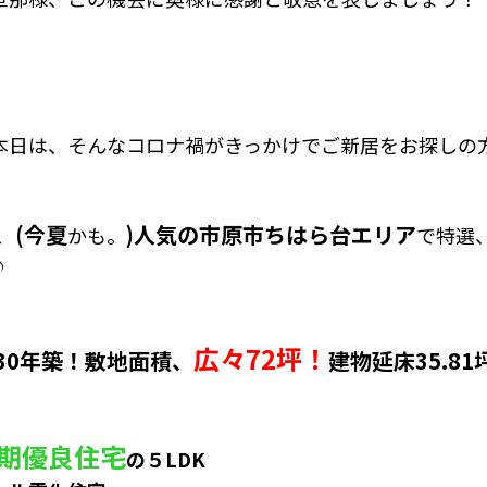
本日は、そんなコロナ禍がきっかけでご新居をお探しの
、(今夏
)人気の市原市ちはら台エリア
かも。
で特選
♪
広々72坪！
30年築！敷地面積、
建物延床35.8
期優良住宅
の５LDK