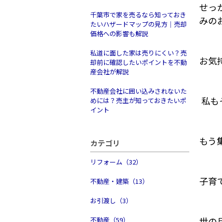
せっ
千葉市で家を売るなら知っておき
みの
たいハザードマップの見方｜売却
価格への影響も解説
私道に面した家は売りにくい？売
お気
却前に確認したいポイントを不動
産会社が解説
不動産会社に囲い込みされないた
私も
めには？売主が知っておきたいポ
イント
もう
カテゴリ
リフォーム（32）
子育
不動産・建築（13）
お引渡し（3）
世の
不動産（59）