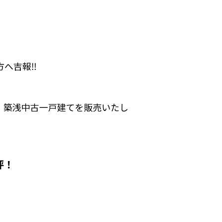
方へ吉報‼
、築浅中古一戸建てを販売いたし
1坪！